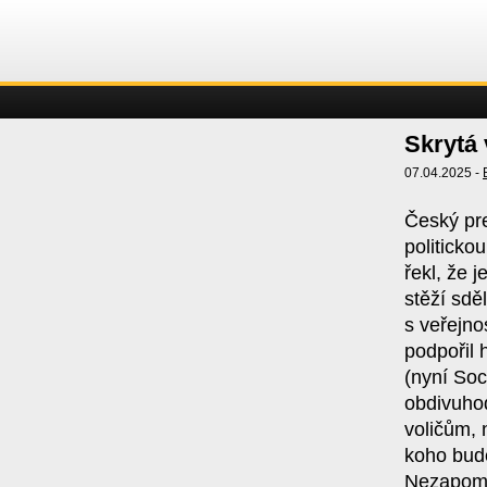
Skrytá 
07.04.2025 -
Český pre
politicko
řekl, že 
stěží sdě
s veřejno
podpořil 
(nyní Soc
obdivuhod
voličům, 
koho bude
Nezapome