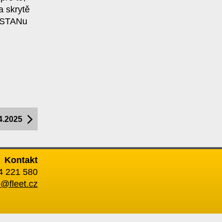
a skrytě
a STANu
4.2025
Kontakt
24 221 580
o@fleet.cz