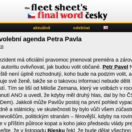
aktuálně
odebírat
volební agenda Petra Pavla
EB
zident má oficiální pravomoc jmenovat premiéra a záro
u autoritu ovlivňovat, jak budou volit občané.
Petr Pavel
N
ještě není úplně rozhodnutý, koho bude na podzim volit, a
luje své ženě, takže se o takovou informaci nebude dělit
stí. Tím se liší od Miloše Zemana, který ve volbách v ro
hnutí ANO a uvedl, že kdyby měl druhý hlas, dal by ho 
Dem). Jakkoli může Pavlův postoj na první pohled vypa
ně a státnicky, ve skutečnosti by bylo vůči všem zúčas
nevoličům, politickým stranám – férovější, kdyby na rovin
 v příštím půlroce kopat a koho jako předsedu vlády pre
ňte, že v listopadu
Blesku
řekl, že bude dělat všechno 