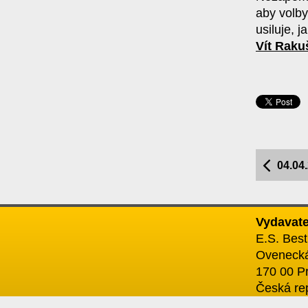
aby volby
usiluje, 
Vít Raku
04.04
Vydavate
E.S. Best 
Ovenecká
170 00 P
Česká re