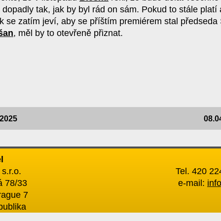
 dopadly tak, jak by byl rád on sám. Pokud to stále platí 
jak se zatím jeví, aby se příštím premiérem stal předsed
šan
, měl by to otevřeně přiznat.
.2025
08.0
l
s.r.o.
Tel. 420 2
 78/33
e-mail:
inf
rague 7
publika