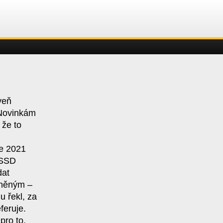
veň
ovinkám
 že to
ce 2021
ČSSD
dat
tněným –
u řekl, za
feruje.
pro to,